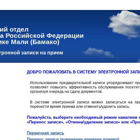
ий отдел
а Российской Федерации
ике Мали (Бамако)
тронной записи на прием
ДОБРО ПОЖАЛОВАТЬ В СИСТЕМУ ЭЛЕКТРОННОЙ ЗАПИ
Использование предварительной записи упорядочивает пр
позволяет повысить эффективность обслуживания посетит
организуя очередь на сдачу документов.
В системе электронной записи можно записаться на пр
перенести время приема или отменить/удалить запись.
Пожалуйста, выберите необходимый режим нажатием н
«Перенос записи», «Отмена/удаление записи» или «Про
Первичная запись
Перенос записи (изменение времени приема)