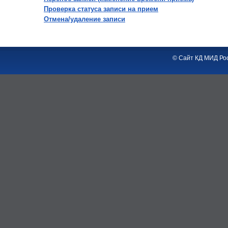
Проверка статуса записи на прием
Отмена/удаление записи
© Сайт КД МИД Рос